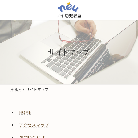
コ
ナ
ン
ビ
テ
ゲ
ン
ー
ツ
シ
へ
ョ
ス
ン
キ
に
サイトマップ
ッ
移
プ
動
HOME
サイトマップ
HOME
アクセスマップ
お問い合わせ