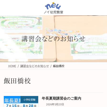
コ
ナ
ン
ビ
テ
ゲ
ン
ー
ツ
シ
へ
ョ
ス
ン
キ
に
講習会などのお知らせ
ッ
移
プ
動
HOME
講習会などのお知らせ
飯田橋校
飯田橋校
年長夏期講習会のご案内
小学校受験
2026年5月23日