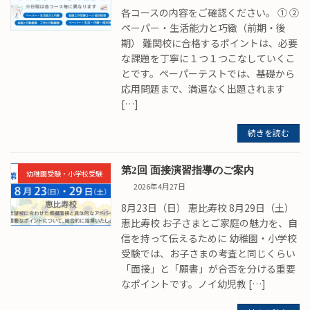
各コースの内容をご確認ください。 ① ②
ペーパー・生活能力と巧緻（前期・後
期） 難関校に合格するポイントは、必要
な課題を丁寧に１つ１つこなしていくこ
とです。ペーパーテストでは、基礎から
応用問題まで、満遍なく出題されます
[…]
続きを読む
第2回 面接演習指導のご案内
幼稚園受験・小学校受験
2026年4月27日
8月23日（日） 恵比寿校 8月29日（土）
恵比寿校 お子さまとご家庭の魅力を、自
信を持って伝えるために 幼稚園・小学校
受験では、お子さまの考査と同じくらい
「面接」と「願書」が合否を分ける重要
なポイントです。ノイ幼児教 […]