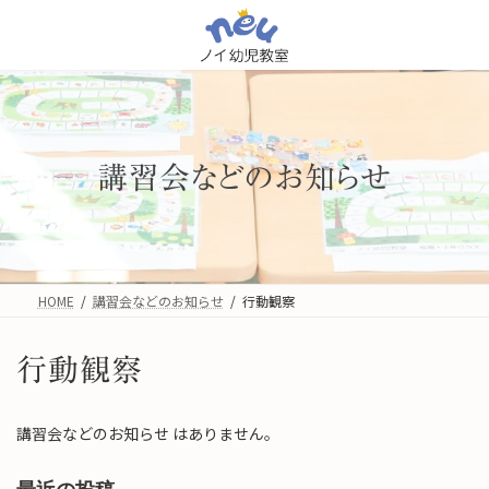
コ
ナ
ン
ビ
テ
ゲ
ン
ー
ツ
シ
へ
ョ
ス
ン
キ
に
講習会などのお知らせ
ッ
移
プ
動
HOME
講習会などのお知らせ
行動観察
行動観察
講習会などのお知らせ はありません。