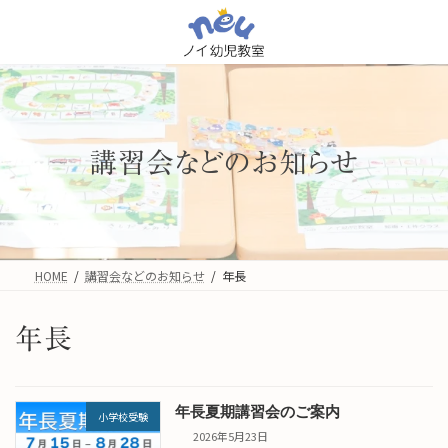
コ
ナ
ン
ビ
テ
ゲ
ン
ー
ツ
シ
へ
ョ
ス
ン
キ
に
講習会などのお知らせ
ッ
移
プ
動
HOME
講習会などのお知らせ
年長
年長
年長夏期講習会のご案内
小学校受験
2026年5月23日