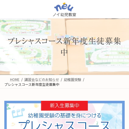
コ
ナ
ン
ビ
テ
ゲ
ン
ー
ツ
シ
へ
ョ
ス
ン
プレシャスコース新年度生徒募集
キ
に
ッ
移
中
プ
動
HOME
講習会などのお知らせ
幼稚園受験
プレシャスコース新年度生徒募集中